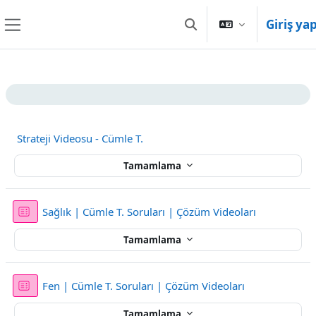
Ana içeriğe git
Giriş ya
Arama girişini değiştir
Yan panel
Bölüm anahatları
Strateji Videosu - Cümle T.
Tamamlama
Sınav
Sağlık | Cümle T. Soruları | Çözüm Videoları
Tamamlama
Sınav
Fen | Cümle T. Soruları | Çözüm Videoları
Tamamlama