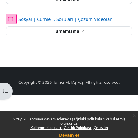
Sınav
Sosyal | Cümle T. Soruları | Çözüm Videoları
Tamamlama
Copyright © 2025 Tümer ALTAŞ A.Ş. All rights reserved.
Kurs dizinini aç
x
Siteyi kullanmaya devam ederek aşağıdaki politikaları kabul etmiş
olursunuz.
Kullanım Koşulları
Gizlilik Politikası
Çerezler
Devam et