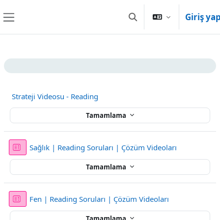
Ana içeriğe git
Giriş ya
Arama girişini değiştir
Yan panel
Bölüm anahatları
Strateji Videosu - Reading
Tamamlama
Sınav
Sağlık | Reading Soruları | Çözüm Videoları
Tamamlama
Sınav
Fen | Reading Soruları | Çözüm Videoları
Tamamlama