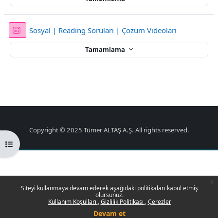
Sınav
Sosyal | Reading Soruları | Çözüm Videoları
Tamamlama
Copyright © 2025 Tümer ALTAŞ A.Ş. All rights reserved.
Kurs dizinini aç
x
Siteyi kullanmaya devam ederek aşağıdaki politikaları kabul etmiş
olursunuz.
Kullanım Koşulları
Gizlilik Politikası
Çerezler
Devam et