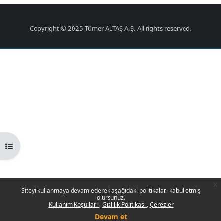
Copyright © 2025 Tümer ALTAŞ A.Ş. All rights reserved.
Kurs dizinini aç
x
Siteyi kullanmaya devam ederek aşağıdaki politikaları kabul etmiş
olursunuz.
Kullanım Koşulları
Gizlilik Politikası
Çerezler
Devam et