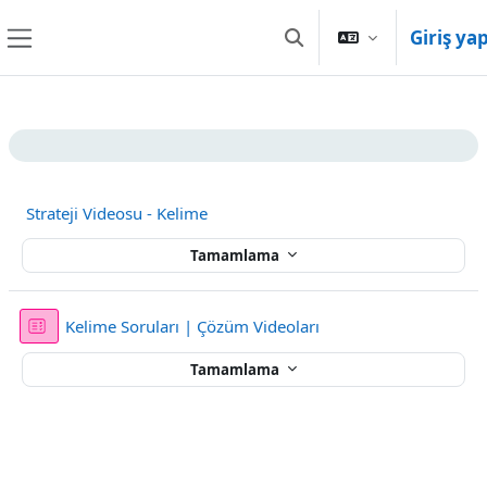
Ana içeriğe git
Giriş ya
Arama girişini değiştir
Yan panel
Bölüm anahatları
Strateji Videosu - Kelime
Tamamlama
Sınav
Kelime Soruları | Çözüm Videoları
Tamamlama