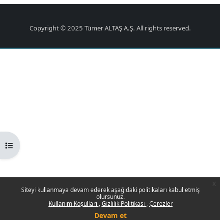
Copyright © 2025 Tümer ALTAŞ A.Ş. All rights reserved.
Kurs dizinini aç
x
Siteyi kullanmaya devam ederek aşağıdaki politikaları kabul etmiş
olursunuz.
Kullanım Koşulları
Gizlilik Politikası
Çerezler
Devam et