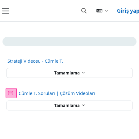
Ana içeriğe git
Giriş ya
Arama girişini değiştir
Yan panel
Bölüm anahatları
Strateji Videosu - Cümle T.
Tamamlama
Sınav
Cümle T. Soruları | Çözüm Videoları
Tamamlama