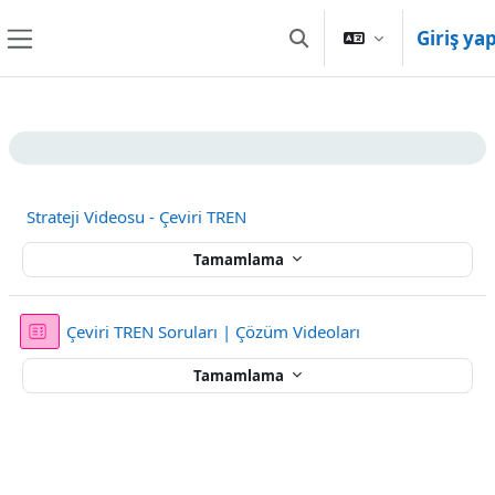
Ana içeriğe git
Giriş ya
Arama girişini değiştir
Yan panel
Bölüm anahatları
Strateji Videosu - Çeviri TREN
Tamamlama
Sınav
Çeviri TREN Soruları | Çözüm Videoları
Tamamlama