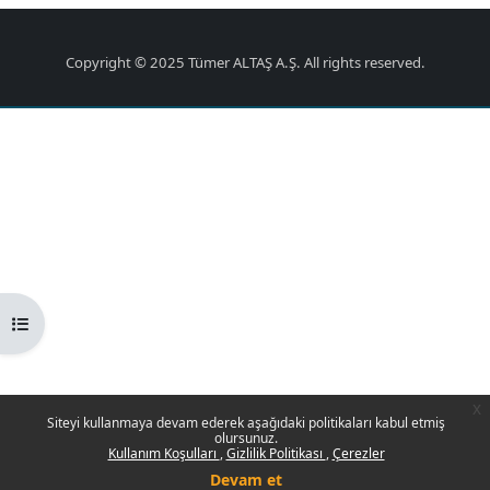
Copyright © 2025 Tümer ALTAŞ A.Ş. All rights reserved.
Kurs dizinini aç
x
Siteyi kullanmaya devam ederek aşağıdaki politikaları kabul etmiş
olursunuz.
Kullanım Koşulları
Gizlilik Politikası
Çerezler
Devam et