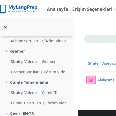
Ana içeriğe git
Ana sayfa
Erişim Seçenekleri
Nasıl Çalışmalıyım?
Kelime
Daralt
Strateji Videosu - Kelime
Bölüm a
Kelime Soruları | Çözüm Videoları
Gramer
Daralt
Strateji Videosu - Gramer
Strateji Videosu
Gramer Soruları | Çözüm Videoları
Alakasız C
Cümle Tamamlama
Daralt
Strateji Videosu - Cümle T.
Cümle T. Soruları | Çözüm Videoları
Çeviri EN-TR
Daralt