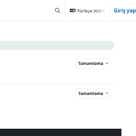
Giriş yap
Türkçe ‎(tr)‎
Arama girişini değiştir
Tamamlama
Tamamlama