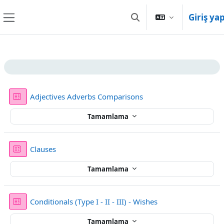
Ana içeriğe git
Giriş ya
Arama girişini değiştir
Yan panel
Bölüm anahatları
Sınav
Adjectives Adverbs Comparisons
Tamamlama
Sınav
Clauses
Tamamlama
Sınav
Conditionals (Type I - II - III) - Wishes
Tamamlama