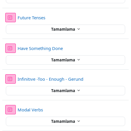
Sınav
Future Tenses
Tamamlama
Sınav
Have Something Done
Tamamlama
Sınav
Infinitıve -Too - Enough - Gerund
Tamamlama
Sınav
Modal Verbs
Tamamlama