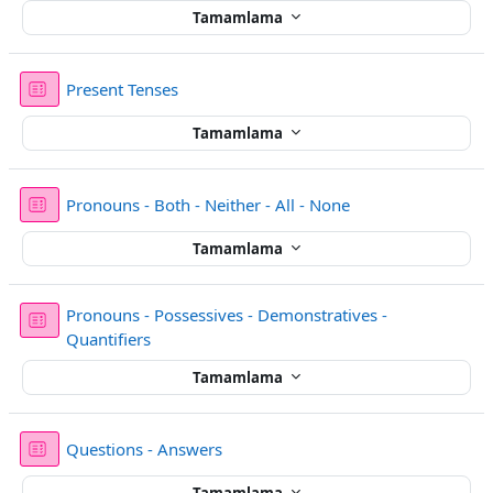
Tamamlama
Sınav
Present Tenses
Tamamlama
Sınav
Pronouns - Both - Neither - All - None
Tamamlama
Pronouns - Possessives - Demonstratives -
Sınav
Quantifiers
Tamamlama
Sınav
Questions - Answers
Tamamlama