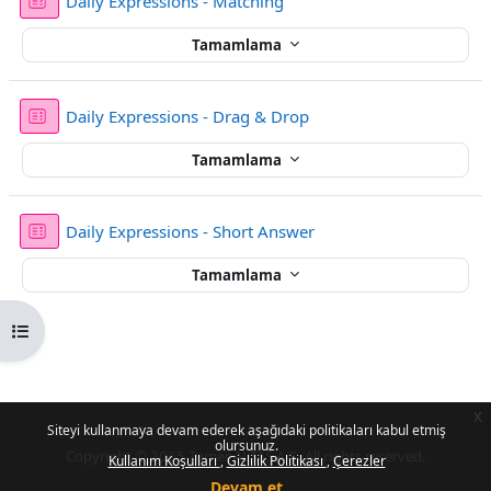
Sınav
Daily Expressions - Matching
Tamamlama
Sınav
Daily Expressions - Drag & Drop
Tamamlama
Sınav
Daily Expressions - Short Answer
Tamamlama
Kurs dizinini aç
x
Siteyi kullanmaya devam ederek aşağıdaki politikaları kabul etmiş
olursunuz.
Copyright © 2025 Tümer ALTAŞ A.Ş. All rights reserved.
Kullanım Koşulları
Gizlilik Politikası
Çerezler
Devam et