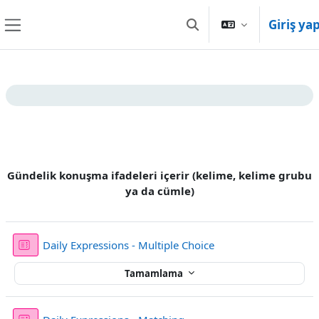
Ana içeriğe git
Giriş ya
Arama girişini değiştir
Yan panel
Bölüm anahatları
Gündelik konuşma ifadeleri içerir (kelime, kelime grubu
ya da cümle)
Sınav
Daily Expressions - Multiple Choice
Tamamlama