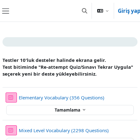
Ana içeriğe git
Giriş ya
Arama girişini değiştir
Yan panel
Bölüm anahatları
Testler 10'luk desteler halinde ekrana gelir.
Test bitiminde "
Re-attempt Quiz/Sınavı Tekrar Uygula
"
seçerek yeni bir deste yükleyebilirsiniz.
Sınav
Elementary Vocabulary (356 Questions)
Tamamlama
Sınav
Mixed Level Vocabulary (2298 Questions)