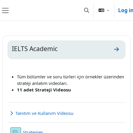
Skip to main content
Log i
Toggle search input
Side panel
Section outline
IELTS Academic
Go to 
Tüm bölümler ve soru türleri için örnekler üzerinden
strateji anlatım videoları.
11 adet Strateji Videosu
Tanıtım ve Kullanım Videosu
Expand
Book
Strategies