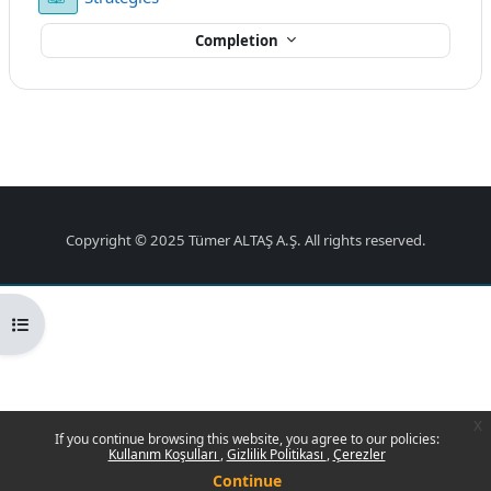
Completion
Copyright © 2025 Tümer ALTAŞ A.Ş. All rights reserved.
Open course index
x
If you continue browsing this website, you agree to our policies:
Kullanım Koşulları
Gizlilik Politikası
Çerezler
Continue