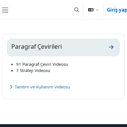
Ana içeriğe git
Giriş ya
Arama girişini değiştir
Yan panel
Bölüm anahatları
Paragraf Çevirileri
Paragra
91 Paragraf Çeviri Videosu
7 Strateji Videosu
Tanıtım ve Kullanım Videosu
Genişlet