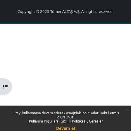
Copyright © 2025 Tümer ALTAŞ A.Ş. All rights reserved.
Kurs dizinini aç
x
Siteyi kullanmaya devam ederek aşağıdaki politikaları kabul etmiş
olursunuz.
Kullanım Koşulları
Gizlilik Politikası
Çerezler
Devam et