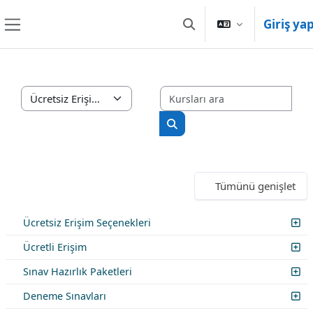
Ana içeriğe git
Giriş ya
Arama girişini değiştir
Yan panel
Kurs
Kurs Kategorileri
Kursları ara
Tümünü genişlet
Ücretsiz Erişim Seçenekleri
Ücretli Erişim
Sınav Hazırlık Paketleri
Deneme Sınavları