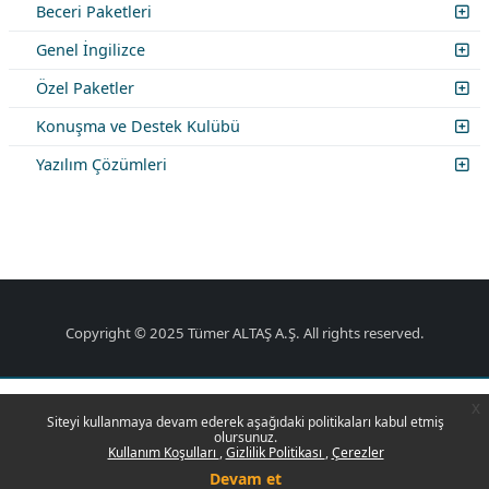
Beceri Paketleri
Genel İngilizce
Özel Paketler
Konuşma ve Destek Kulübü
Yazılım Çözümleri
Copyright © 2025 Tümer ALTAŞ A.Ş. All rights reserved.
x
Siteyi kullanmaya devam ederek aşağıdaki politikaları kabul etmiş
olursunuz.
Kullanım Koşulları
Gizlilik Politikası
Çerezler
Devam et